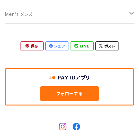
Teddy テディ
Men's メンズ
Boxer pants ボクサーパンツ
保存
シェア
LINE
ポスト
PAY IDアプリ
フォローする