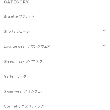
CATEGORY
Bralette ブラレット
Shorts ショーツ
Tanga タンガ
Loungewear ラウンジウェア
Boyshorts ボーイショーツ
Slip dress スリップドレス
Sleep mask アイマスク
Panty パンティ
Camisole キャミソール
Garter ガーター
High waisted ハイウエストショーツ
Tap pants タップパンツ
Swim wear スイムウェア
Boxer pants ボクサーパンツ
Goun ガウン
Cosmetic コスメティック