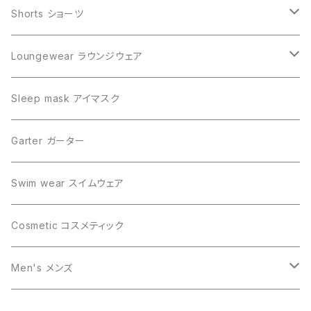
Shorts ショーツ
Tanga タンガ
Loungewear ラウンジウェア
Boyshorts ボーイショーツ
Slip dress スリップドレス
Sleep mask アイマスク
Panty パンティ
Camisole キャミソール
Garter ガーター
High waisted ハイウエストショーツ
Tap pants タップパンツ
Swim wear スイムウェア
Boxer pants ボクサーパンツ
Goun ガウン
Cosmetic コスメティック
Teddy テディ
Men's メンズ
Boxer pants ボクサーパンツ