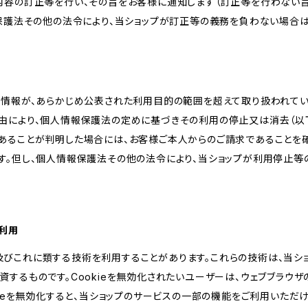
内容の訂正等を行い、その旨をお客様に通知します（訂正等を行わない
報保護法その他の法令により、当ショップが訂正等の義務を負わない場合は
人情報が、あらかじめ公表された利用目的の範囲を超えて取り扱われて
由により、個人情報保護法の定めに基づきその利用の停止又は消去（以下
あることが判明した場合には、お客様ご本人からのご請求であることを
す。但し、個人情報保護法その他の法令により、当ショップが利用停止等
の利用
kie及びこれに類する技術を利用することがあります。これらの技術は、当
するものです。Cookieを無効化されたいユーザーは、ウェブブラウザの
kieを無効化すると、当ショップのサービスの一部の機能をご利用いただ